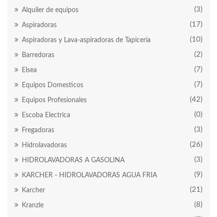
(3)
Alquiler de equipos
(17)
Aspiradoras
(10)
Aspiradoras y Lava-aspiradoras de Tapicería
(2)
Barredoras
(7)
Elsea
(7)
Equipos Domesticos
(42)
Equipos Profesionales
(0)
Escoba Electrica
(3)
Fregadoras
(26)
Hidrolavadoras
(3)
HIDROLAVADORAS A GASOLINA
(9)
KARCHER - HIDROLAVADORAS AGUA FRIA
(21)
Karcher
(8)
Kranzle