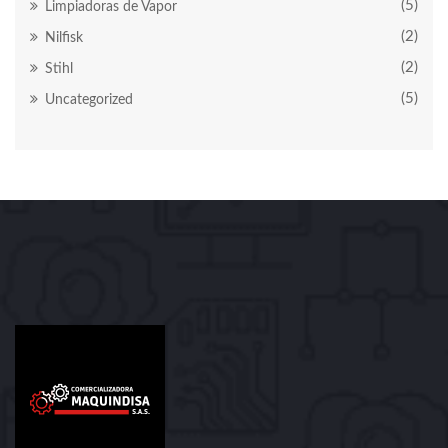
(5)
Limpiadoras de Vapor
(2)
Nilfisk
(2)
Stihl
(5)
Uncategorized